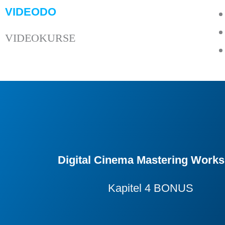
Zum
VIDEODO
Inhalt
VIDEOKURSE
springen
Digital Cinema Mastering Work
Kapitel 4 BONUS