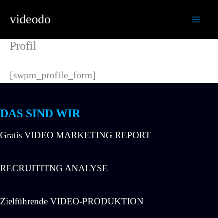
Zum
videodo
Inhalt
springen
Profil
[swpm_profile_form]
DAS SIND WIR
Gratis VIDEO MARKETING REPORT
RECRUITITNG ANALYSE
Zielführende VIDEO-PRODUKTION